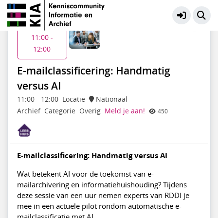
KIA Community
Meer
Di 14 jul
11:00 -
12:00
E-mailclassificering: Handmatig
versus AI
11:00
-
12:00
Locatie
Nationaal
Archief
Categorie
Overig
Meld je aan!
450
E-mailclassificering: Handmatig versus AI
Wat betekent AI voor de toekomst van e-
mailarchivering en informatiehuishouding? Tijdens
deze sessie van een uur nemen experts van RDDI je
mee in een actuele pilot rondom automatische e-
mailclassificatie met AI.