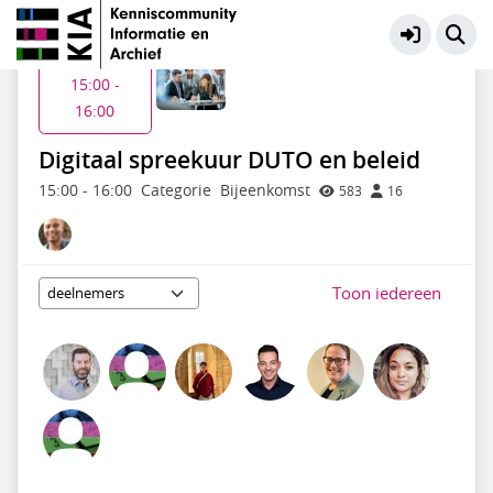
KIA Community
Meer
Di 21 jul
15:00 -
16:00
Digitaal spreekuur DUTO en beleid
15:00
-
16:00
Categorie
Bijeenkomst
583
16
Toon iedereen