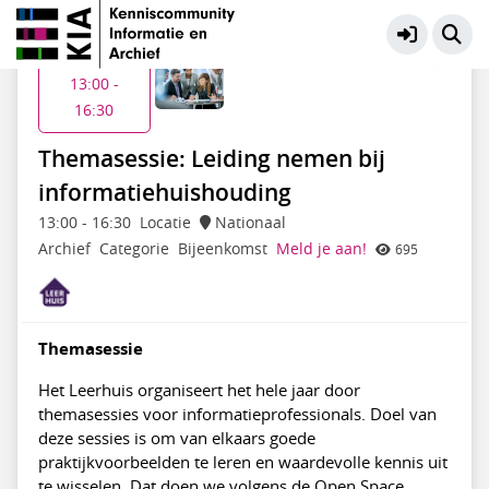
KIA Community
Meer
Wo 3 jun
13:00 -
16:30
Themasessie: Leiding nemen bij
informatiehuishouding
13:00
-
16:30
Locatie
Nationaal
Archief
Categorie
Bijeenkomst
Meld je aan!
695
Themasessie
Het Leerhuis organiseert het hele jaar door
themasessies voor informatieprofessionals. Doel van
deze sessies is om van elkaars goede
praktijkvoorbeelden te leren en waardevolle kennis uit
te wisselen. Dat doen we volgens de
Open Space