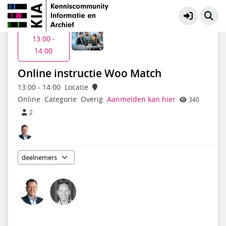
KIA Community
Meer
Do 5 feb
13:00 -
14:00
Online instructie Woo Match
13:00
-
14:00
Locatie
Online
Categorie
Overig
Aanmelden kan hier
340
2