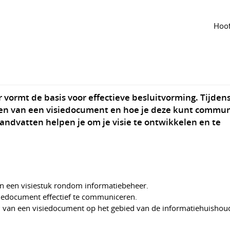
ing
Entree
Tijdlijn
van de groep
Agenda
van de groep
creatie voor informatiebeheer
Hoof
Nationaal Archief
Categorie
Overig
Meld je aan!
490
 vormt de basis voor effectieve besluitvorming. Tijden
nten van een visiedocument en hoe je deze kunt commu
andvatten helpen je om je visie te ontwikkelen en te
 in een visiestuk rondom informatiebeheer.
siedocument effectief te communiceren.
n van een visiedocument op het gebied van de informatiehuishou