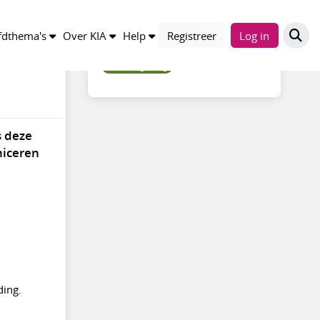
Trefwoorden
dthema's
Over KIA
Help
Registreer
Log in
cultuur_gedrag
s deze
niceren
ding.