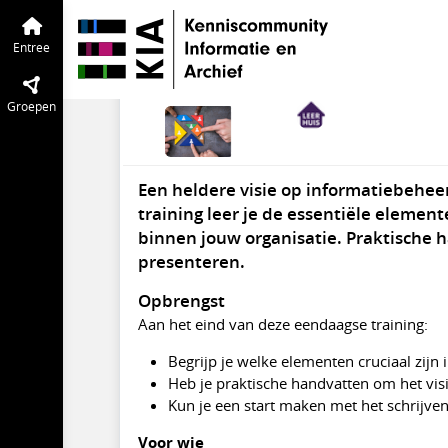
Organisatiecultuur en gedragsverander
Training: Visie
Entree
Do 11 dec 2025
09:30
-
16:30
Locatie
09:30 - 16:30
Groepen
Een heldere visie op informatiebeheer
training leer je de essentiële eleme
binnen jouw organisatie. Praktische h
presenteren.
Opbrengst
Aan het eind van deze eendaagse training:
Begrijp je welke elementen cruciaal zijn
Heb je praktische handvatten om het vi
Kun je een start maken met het schrijve
Voor wie