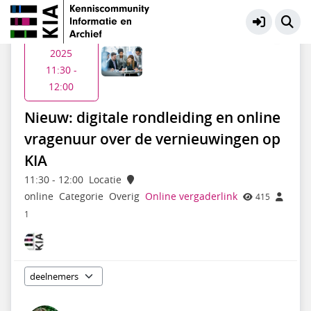
KIA Community
Meer
Wo 3 dec
2025
11:30 -
12:00
Nieuw: digitale rondleiding en online
vragenuur over de vernieuwingen op
KIA
11:30
-
12:00
Locatie
online
Categorie
Overig
Online vergaderlink
415
1