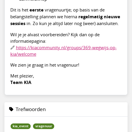
Dit is het
eerste
vragenuurtje; op basis van de
belangstelling plannen we hierna
regelmatig nieuwe
sessies
in. Zo kun je altijd later nog (weer) aansluiten.
Wil je je alvast voorbereiden? Kijk dan op de
informatiepagina:
🔗
https://kiacommunity.nl/groups/369-wegwijs-op-
kia/welcome
We zien je graag in het vragenuur!
Met plezier,
Team KIA
Trefwoorden
kia_event
vragenuur