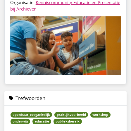
Organisatie:
Kenniscommunity Educatie en Presentatie
bij Archieven
Trefwoorden
openbaar_toegankelijk
praktijkvoorbeeld
workshop
onderwijs
educatie
publieksbereik