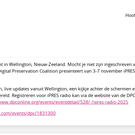
 groep
Agenda
van de groep
Hoof
tie
online
Categorie
Overig
516
t in Wellington, Nieuw-Zeeland. Mocht je niet zijn ingeschreven v
gital Preservation Coalition presenteert van 3-7 november iPRES
 live updates vanuit Wellington, een kijkje achter de schermen 
reld. Registreren voor iPRES radio kan via de website van de DPC
www.dpconline.org/events/eventdetail/528/-/ipres-radio-2025
or.com/events/dpc/1831300