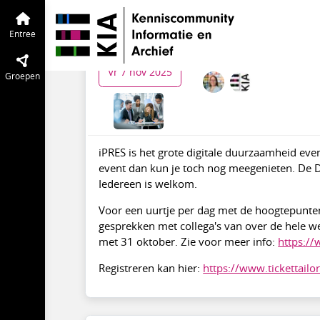
KIA Community
Entree
Tijdlijn
van de
iPRES radio
Entree
Ma 3 nov
Ma 15:00
-
Vr 16:00
Loca
tot
Vr 7 nov 2025
Groepen
iPRES is het grote digitale duurzaamheid even
event dan kun je toch nog meegenieten. De Di
Iedereen is welkom.
Voor een uurtje per dag met de hoogtepunten,
gesprekken met collega's van over de hele we
met 31 oktober. Zie voor meer info:
https://
Registreren kan hier:
https://www.tickettail