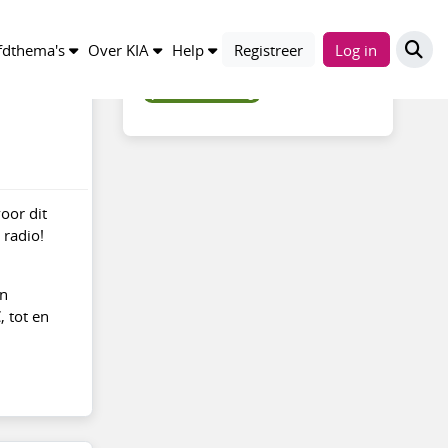
Trefwoorden
dthema's
Over KIA
Help
Registreer
Log in
professionalisering
oor dit
 radio!
en
, tot en