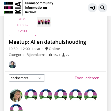
KIA Thematiendaagse
Meer
Wo 26 mrt
2025
10:30 -
12:00
Meetup: AI en datahuishouding
10:30
-
12:00
Locatie
Online
Categorie
Bijeenkomst
1571
27
Toon iedereen