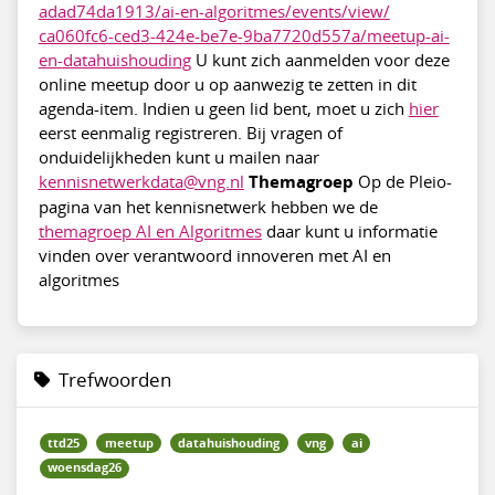
adad74da1913/
ai-en-algoritmes/events/view/
ca060fc6-ced3-424e-be7e-
9ba7720d557a/meetup-ai-
en-
datahuishouding
U kunt zich aanmelden voor deze
online meetup door u op aanwezig te zetten in dit
agenda-item. Indien u geen lid bent, moet u zich
hier
eerst eenmalig registreren. Bij vragen of
onduidelijkheden kunt u mailen naar
kennisnetwerkdata@vng.nl
Themagroep
Op de Pleio-
pagina van het kennisnetwerk hebben we de
themagroep AI en Algoritmes
daar kunt u informatie
vinden over verantwoord innoveren met AI en
algoritmes
Trefwoorden
ttd25
meetup
datahuishouding
vng
ai
woensdag26