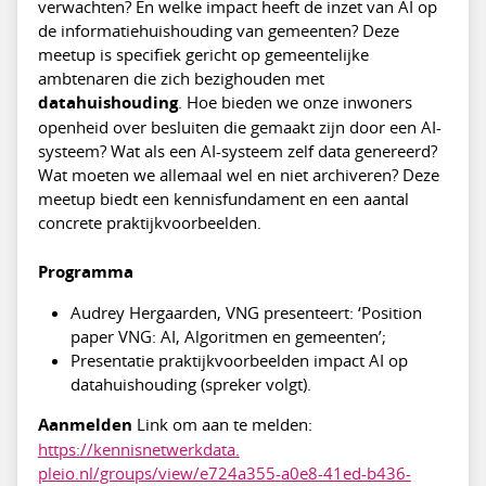
verwachten? En welke impact heeft de inzet van AI op
de informatiehuishouding van gemeenten? Deze
meetup is specifiek gericht op gemeentelijke
ambtenaren die zich bezighouden met
datahuishouding
. Hoe bieden we onze inwoners
openheid over besluiten die gemaakt zijn door een AI-
systeem? Wat als een AI-systeem zelf data genereerd?
Wat moeten we allemaal wel en niet archiveren? Deze
meetup biedt een kennisfundament en een aantal
concrete praktijkvoorbeelden.
Programma
Audrey Hergaarden, VNG presenteert: ‘Position
paper VNG: AI, Algoritmen en gemeenten’;
Presentatie praktijkvoorbeelden impact AI op
datahuishouding (spreker volgt).
Aanmelden
Link om aan te melden:
https://kennisnetwerkdata.
pleio.nl/groups/view/e724a355-
a0e8-41ed-b436-