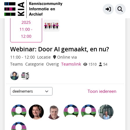
KIA Thematiendaagse
Meer
Ma 24 mrt
2025
11:00 -
12:00
Webinar: Door AI gemaakt, en nu?
11:00
-
12:00
Locatie
Online via
Teams
Categorie
Overig
Teamslink
1510
54
Toon iedereen