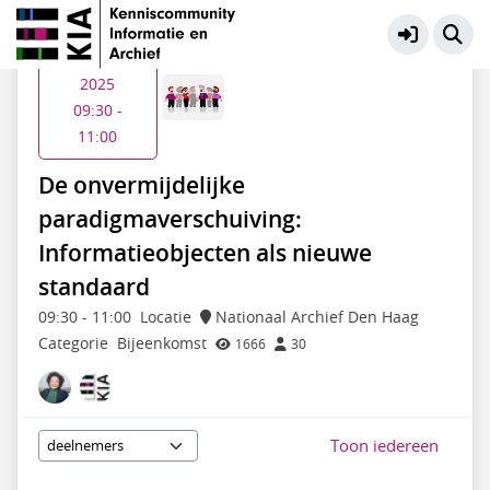
KIA Thematiendaagse
Meer
Do 20 mrt
2025
09:30 -
11:00
De onvermijdelijke
paradigmaverschuiving:
Informatieobjecten als nieuwe
standaard
09:30
-
11:00
Locatie
Nationaal Archief Den Haag
Categorie
Bijeenkomst
1666
30
Toon iedereen