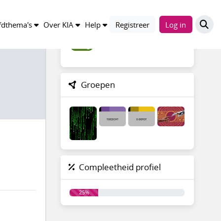
Trefwoorden
dthema's
Over KIA
Help
Registreer
Log in
vraag
Groepen
Compleetheid profiel
25%