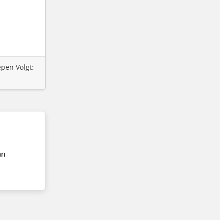
epen Volgt:
an