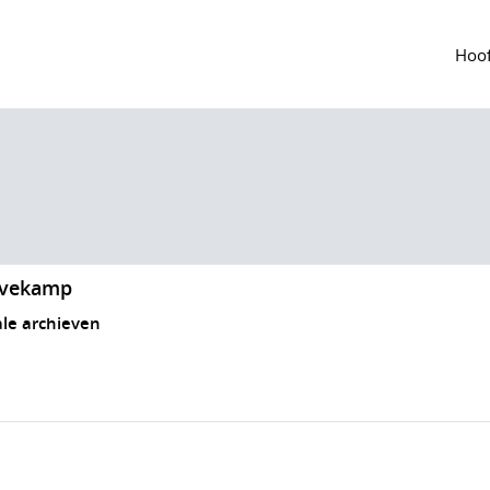
Hoof
uvekamp
ale archieven