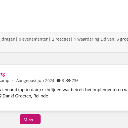
 bijdragen| 0 evenementen| 2 reacties| 1 waardering Lid van: 6 gro
ng
ekamp
·
Aangepast jun 2024
3
736
k iemand (up to date) richtlijnen wat betreft het implementeren v
? Dank! Groeten, Relinde
Meer…