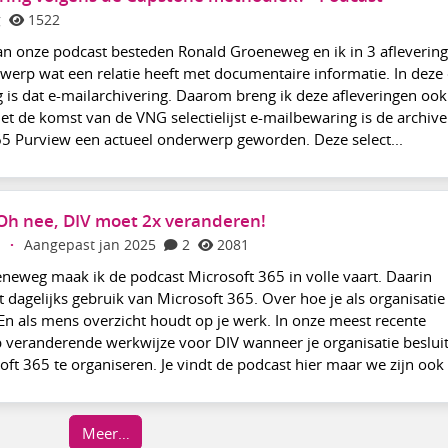
g
1522
an onze podcast besteden Ronald Groeneweg en ik in 3 afleverin
erp wat een relatie heeft met documentaire informatie. In deze
g is dat e-mailarchivering. Daarom breng ik deze afleveringen ook
et de komst van de VNG selectielijst e-mailbewaring is de archive
65 Purview een actueel onderwerp geworden. Deze select...
Oh nee, DIV moet 2x veranderen!
·
Aangepast jan 2025
2
2081
eweg maak ik de podcast Microsoft 365 in volle vaart. Daarin
 dagelijks gebruik van Microsoft 365. Over hoe je als organisatie
 En als mens overzicht houdt op je werk. In onze meest recente
p veranderende werkwijze voor DIV wanneer je organisatie beslui
oft 365 te organiseren. Je vindt de podcast hier maar we zijn ook n
Meer…