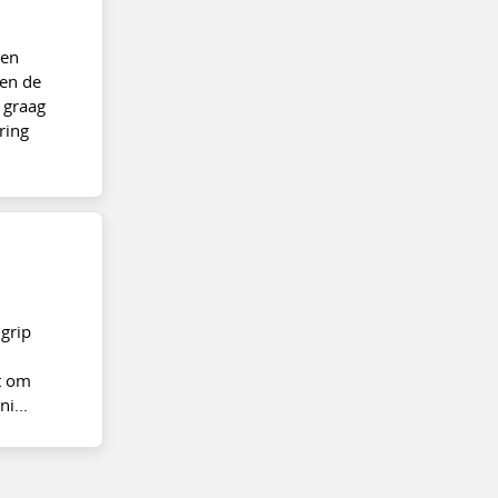
gen
 en de
 graag
ring
 grip
t om
i...