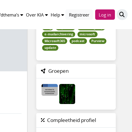
Trefwoorden
dthema's
Over KIA
Help
Registreer
Log in
blog
capstone
deelindegroep
e-mailarchivering
microsoft
Microsoft365
podcast
Purview
update
Groepen
Compleetheid profiel