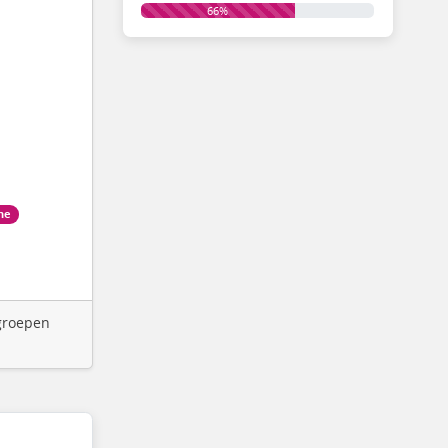
66%
ne
 groepen