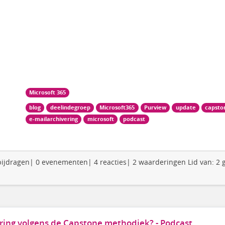
Microsoft 365
blog
deelindegroep
Microsoft365
Purview
update
capsto
e-mailarchivering
microsoft
podcast
2 bijdragen| 0 evenementen| 4 reacties| 2 waarderingen Lid van: 2
ering volgens de Capstone methodiek? - Podcast