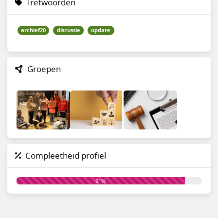
Trefwoorden
archief20
discussie
update
Groepen
Compleetheid profiel
91%