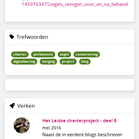
1459763475zegels_reinigen_voor_en_na_behandeling
Trefwoorden
charter
perkament
zegel
conservering
digitalisering
berging
project
blog
Verken
Het Leidse charterproject - deel 6
mei 2016
Naast de in eerdere blogs beschreven