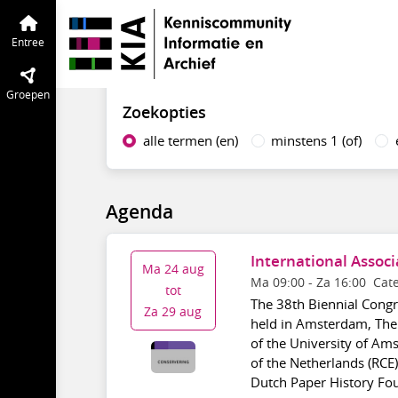
Behoud fysieke documenten
Entree
Vind in agenda
Entree
Groepen
Zoekopties
alle termen (en)
minstens 1 (of)
Agenda
International Assoc
Ma 24 aug
Ma 09:00
-
Za 16:00
Cat
tot
The 38th Biennial Congre
Za 29 aug
held in Amsterdam, The 
of the University of Am
of the Netherlands (RCE
Dutch Paper History Fou