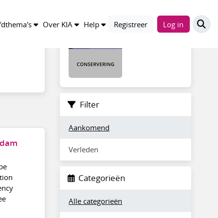
Behoud fysieke documenten
dthema's
Over KIA
Help
Registreer
Log in
Filter
Aankomend
erdam
Verleden
 be
tion
Categorieën
ency
ee
Alle categorieën