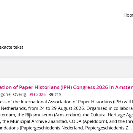
Tijdlijn
van de groep
Agenda
van de groep
Hoof
exacte tekst
iation of Paper Historians (IPH) Congress 2026 in Amst
egorie
Overig
IPH 2026
719
ss of the International Association of Paper Historians (IPH) will
Netherlands, from 24 to 29 August 2026. Organised in collabora
sterdam, the Rijksmuseum (Amsterdam), the Cultural Heritage Ag
), the Municipal Archive Zaanstad, CODA (Apeldoorn), and the thr
ndations (Papiergeschiedenis Nederland, Papiergeschiedenis Z...