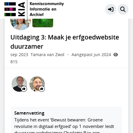
Green IT
Meer
Uitdaging 3: Maak je erfgoedwebsite
duurzamer
sep 2023
Tamara van Zwol
·
Aangepast jun 2024
815
Samenvatting
Tijdens het event ‘Bewust bewaren: Groene
revolutie in digitaal erfgoed’ op 1 november leidt
duurzaam webdesigner Charlotte Bax een