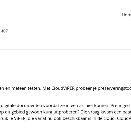
Tijdlijn
van de groep
Agenda
van de groep
tproberen preserveringstools nog
Hoof
407
en meteen testen. Met CloudViPER probeer je preserveringstools
n digitale documenten voordat ze in een archief komen. Pre-ingest,
ls op dit gebied gewoon kunt uitproberen? Die vraag kwam een paar
ruik je ViPER, die vanaf nu ook beschikbaar is in de cloud: Cloud