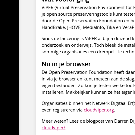
ViPER (Virtual Preservation Environment for
je open source preserveringstools kunt teste
door de Open Preservation Foundation en het
HandBrake, JHOVE, MediaInfo, Tika en VeraPD
Sinds de lancering is ViPER al bijna duizen
onderzoek en onderwijs. Toch bleek de insta
sommige organisaties een drempel. Te technis
Nu in je browser
De Open Preservation Foundation heeft daaro
in via je browser en kunt meteen aan de slag.
eigen bestanden. Zo kun je testen welke tools
installeren. Makkelijker kunnen ze het eigenl
Organisaties binnen het Netwerk Digitaal Erf
even registreren via
cloudviper.org
.
Meer weten? Lees de blogpost van Darren D
cloudviper/