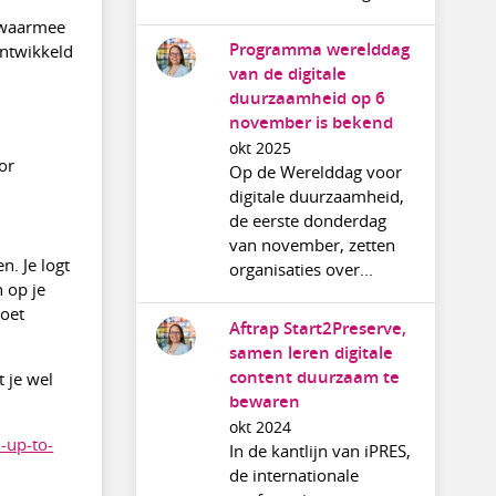
g waarmee
Programma werelddag
ontwikkeld
van de digitale
duurzaamheid op 6
november is bekend
okt 2025
or
Op de Werelddag voor
digitale duurzaamheid,
de eerste donderdag
van november, zetten
. Je logt
organisaties over...
n op je
moet
Aftrap Start2Preserve,
samen leren digitale
content duurzaam te
t je wel
bewaren
okt 2024
-up-to-
In de kantlijn van iPRES,
de internationale