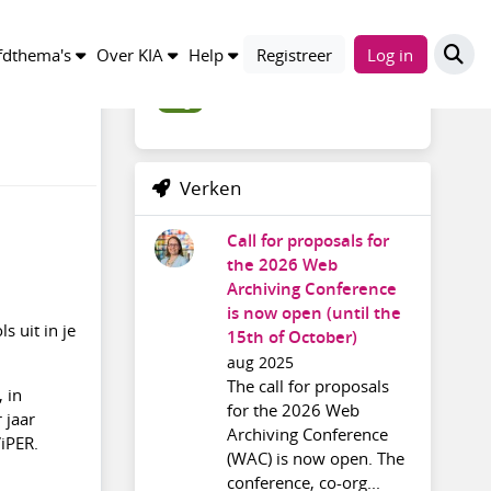
Trefwoorden
dthema's
Over KIA
Help
Registreer
Log in
blogs
Verken
Call for proposals for
the 2026 Web
Archiving Conference
is now open (until the
 uit in je
15th of October)
aug 2025
The call for proposals
 in
for the 2026 Web
 jaar
Archiving Conference
ViPER.
(WAC) is now open. The
conference, co-org...