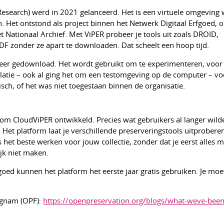
 Research) werd in 2021 gelanceerd. Het is een virtuele omgevin
n. Het ontstond als project binnen het Netwerk Digitaal Erfgoed, 
 Nationaal Archief. Met ViPER probeer je tools uit zoals DROID,
F zonder ze apart te downloaden. Dat scheelt een hoop tijd.
d keer gedownload. Het wordt gebruikt om te experimenteren, voor
llatie – ook al ging het om een testomgeving op de computer – vo
ch, of het was niet toegestaan binnen de organisatie.
m CloudViPER ontwikkeld. Precies wat gebruikers al langer wilden
 Het platform laat je verschillende preserveringstools uitprobere
 het beste werken voor jouw collectie, zonder dat je eerst alles 
ijk niet maken.
goed kunnen het platform het eerste jaar gratis gebruiken. Je moe
ignam (OPF):
https://openpreservation.org/blogs/what-weve-been