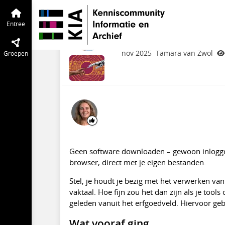
Preservation Digitaal Erfgoed
Entree
CloudViPER maakt ui
Entree
makkelijker
nov 2025
Tamara van Zwol
Groepen
Geen software downloaden – gewoon inloggen 
browser, direct met je eigen bestanden.
Stel, je houdt je bezig met het verwerken va
vaktaal. Hoe fijn zou het dan zijn als je too
geleden vanuit het erfgoedveld. Hiervoor geb
Wat vooraf ging