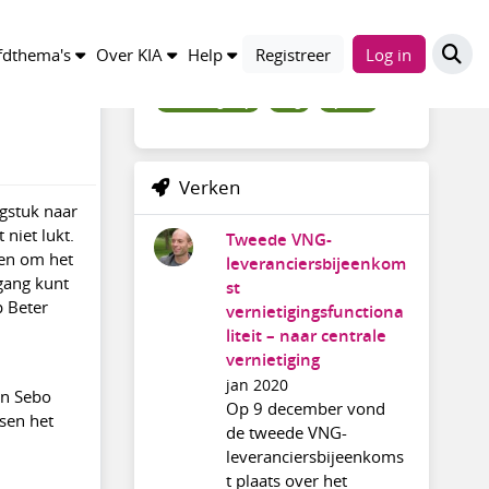
Trefwoorden
dthema's
Over KIA
Help
Registreer
Log in
deelindegroep
blog
update
Verken
agstuk naar
niet lukt.
Tweede VNG-
ten om het
leveranciersbijeenkom
 gang kunt
st
p Beter
vernietigingsfunctiona
liteit – naar centrale
vernietiging
jan 2020
 en Sebo
Op 9 december vond
sen het
de tweede VNG-
leveranciersbijeenkoms
t plaats over het