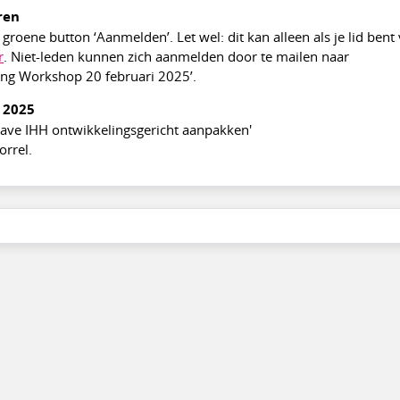
ren
roene button ‘Aanmelden’. Let wel: dit kan alleen als je lid bent
r
. Niet-leden kunnen zich aanmelden door te mailen naar
ing Workshop 20 februari 2025’.
 2025
ave IHH ontwikkelingsgericht aanpakken'
rrel.