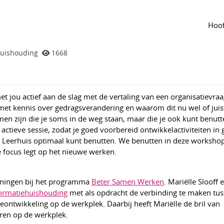
tree
Tijdlijn
van de groep
Agenda
van de groep
rkshop 'De veranderopgave IHH
Hoof
t aanpakken'
huishouding
1668
 jou actief aan de slag met de vertaling van een organisatievra
met kennis over gedragsverandering en waarom dit nu wel of juist 
men zijn die je soms in de weg staan, maar die je ook kunt benut
actieve sessie, zodat je goed voorbereid ontwikkelactiviteiten in
t Leerhuis optimaal kunt benutten. We benutten in deze worksho
 focus legt op het nieuwe werken.
ainingen bij het programma
Beter Samen Werken
. Mariëlle Slooff
formatiehuishouding
met als opdracht de verbinding te maken tus
eontwikkeling op de werkplek. Daarbij heeft Mariëlle de bril van
ren op de werkplek.