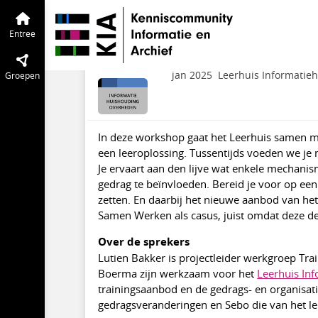
Informatiehuishouding Overheden
En
Open Donderdag wo
Entree
ontwikkelingsgerich
jan 2025
Leerhuis Informatie
Groepen
In deze workshop gaat het Leerhuis samen met
een leeroplossing. Tussentijds voeden we je 
Je ervaart aan den lijve wat enkele mechanis
gedrag te beïnvloeden. Bereid je voor op een 
zetten. En daarbij het nieuwe aanbod van he
Samen Werken als casus, juist omdat deze de
Over de sprekers
Lutien Bakker is projectleider werkgroep Tr
Boerma zijn werkzaam voor het
Leerhuis In
trainingsaanbod en de gedrags- en organisati
gedragsveranderingen en Sebo die van het le