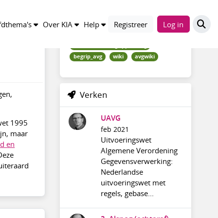
Trefwoorden
dthema's
Over KIA
Help
Registreer
Log in
kennisindex_begrippen_avg
begrip_avg
wiki
avgwiki
gen,
Verken
UAVG
fwet 1995
feb 2021
ijn, maar
Uitvoeringswet
ld en
Algemene Verordening
 Deze
Gegevensverwerking:
uiteraard
Nederlandse
uitvoeringswet met
regels, gebase...