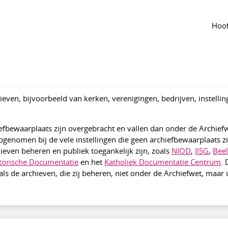
ppenlijst
e archieven?
Hoof
ngepast 13 apr
560
hieven, bijvoorbeeld van kerken, verenigingen, bedrijven, instellin
iefbewaarplaats zijn overgebracht en vallen dan onder de Archie
 opgenomen bij de vele instellingen die geen archiefbewaarplaats z
hieven beheren en publiek toegankelijk zijn, zoals
NIOD
,
IISG
,
Bee
storische Documentatie
en het
Katholiek Documentatie Centrum
.
nals de archieven, die zij beheren, niet onder de Archiefwet, maar 