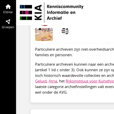
AVG | Informatiepagina
Entree
Begri
Wat zijn particulier
Entree
mrt 2021
Marianne Loef
·
Aa
Groepen
Particuliere archieven zijn niet-overheidsarc
families en personen.
Particuliere archieven kunnen naar een arch
(artikel 1 lid c onder 3). Ook kunnen ze zijn
toch historisch waardevolle collecties en arc
Geluid
,
Atria
, het
Rijksinstituut voor Kunsthi
laatste categorie archiefinstellingen valt eve
wel onder de AVG.