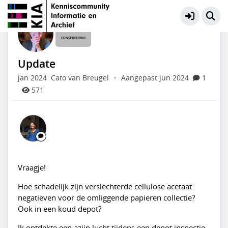
Behoud fysieke documenten
Meer
Update
jan 2024
Cato van Breugel
·
Aangepast jun 2024
1
571
Vraagje!
Hoe schadelijk zijn verslechterde cellulose acetaat
negatieven voor de omliggende papieren collectie?
Ook in een koud depot?
Ik ontdekte een azijn lucht tijdens een depot inspectie