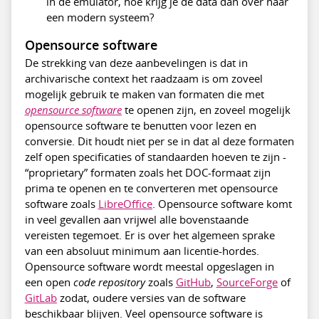
in de emulator, hoe krijg je de data dan over naar
een modern systeem?
Opensource software
De strekking van deze aanbevelingen is dat in
archivarische context het raadzaam is om zoveel
mogelijk gebruik te maken van formaten die met
opensource software
te openen zijn, en zoveel mogelijk
opensource software te benutten voor lezen en
conversie. Dit houdt niet per se in dat al deze formaten
zelf open specificaties of standaarden hoeven te zijn -
“proprietary” formaten zoals het DOC-formaat zijn
prima te openen en te converteren met opensource
software zoals
LibreOffice
. Opensource software komt
in veel gevallen aan vrijwel alle bovenstaande
vereisten tegemoet. Er is over het algemeen sprake
van een absoluut minimum aan licentie-hordes.
Opensource software wordt meestal opgeslagen in
een open
code repository
zoals
GitHub
,
SourceForge
of
GitLab
zodat, oudere versies van de software
beschikbaar blijven. Veel opensource software is