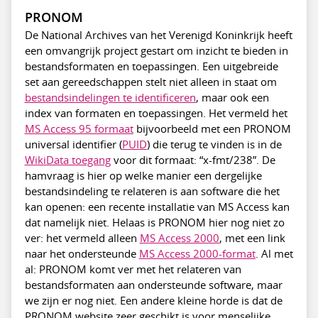
PRONOM
De National Archives van het Verenigd Koninkrijk heeft
een omvangrijk project gestart om inzicht te bieden in
bestandsformaten en toepassingen. Een uitgebreide
set aan gereedschappen stelt niet alleen in staat om
bestandsindelingen te identificeren
, maar ook een
index van formaten en toepassingen. Het vermeld het
MS Access 95 formaat
bijvoorbeeld met een PRONOM
universal identifier (
PUID
) die terug te vinden is in de
WikiData toegang
voor dit formaat: “x-fmt/238”. De
hamvraag is hier op welke manier een dergelijke
bestandsindeling te relateren is aan software die het
kan openen: een recente installatie van MS Access kan
dat namelijk niet. Helaas is PRONOM hier nog niet zo
ver: het vermeld alleen
MS Access 2000
, met een link
naar het ondersteunde
MS Access 2000-format
. Al met
al: PRONOM komt ver met het relateren van
bestandsformaten aan ondersteunde software, maar
we zijn er nog niet. Een andere kleine horde is dat de
PRONOM website zeer geschikt is voor menselijke