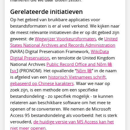
Gerelateerde initiatieven
Op het gebied van bruikbare applicaties voor
bestandsformaten is er al veel verkend. We kijken naar
de meest relevante initiatieven die er op dit gebied zijn
geweest: de
Wegwijzer Voorkeursformaten
, de
United
States National Archives and Records Administration
(NARA) Digital Preservation Framework,
WikiData
Digital Preservation
, en tenslotte de United Kingdom
National Archives
Public Record Office and Nôm 喃
[
sic
] (PRONOM). Het opvallende “
Nôm 喃
” in de naam
is afgeleid van een
historisch Vietnamees schrift,
gebaseerd op Chinese karakters
. Waar we naar op
zoek zijn, is een methode om een specifieke
bestandsindeling - zo specifiek mogelijk - te kunnen
relateren aan beschikbare software om het mee te
openen of te converteren. We nemen de Microsoft
Access 95 bestandsindeling als voorbeeld: het is sterk
verouderd,
de huidige versie van MS Access kan het
niet meer openen
.