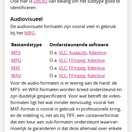
Ook hier is
DROID
van belang om het subtype goed te
identificeren.
Audiovisueel
De audiovisuele formaten zijn vooral veel in gebruik
bij het
NIBG
.
Bestandstype
Ondersteunende software
MP3
O.a.
VLC
,
Audacity
,
Kdenlive
MPG
O.a.
VLC
,
FFmpeg
,
Kdenlive
MXF
O.a.
VLC
,
FFmpeg
,
Kdenlive
WAV
O.a.
VLC
,
FFmpeg
,
Kdenlive
Voor de audio-formaten is er weinig aan de hand: de
MP3- en WAV-formaten worden breed ondersteund en
zijn duidelijk gespecificeerd. Voor wat betreft de video-
formaten ligt het wat minder eenvoudig: vooral het
MXF-format is vooral in gebruik in professionele kring,
en de indeling is, net als bij TIFF, een containerformat
dat een keur aan sub-formaten ondersteunt waarvan
moeilijk te garanderen is dat deze allemaal over enkele