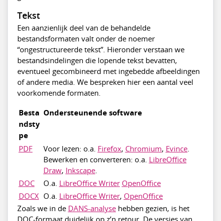
Tekst
Een aanzienlijk deel van de behandelde
bestandsformaten valt onder de noemer
“ongestructureerde tekst”. Hieronder verstaan we
bestandsindelingen die lopende tekst bevatten,
eventueel gecombineerd met ingebedde afbeeldingen
of andere media. We bespreken hier een aantal veel
voorkomende formaten.
Besta
Ondersteunende software
ndsty
pe
PDF
Voor lezen: o.a.
Firefox
,
Chromium
,
Evince
.
Bewerken en converteren: o.a.
LibreOffice
Draw
,
Inkscape
.
DOC
O.a.
LibreOffice Writer
OpenOffice
DOCX
O.a.
LibreOffice Writer
,
OpenOffice
Zoals we in de
DANS-analyse
hebben gezien, is het
DOC-formaat duidelijk op z’n retour. De versies van