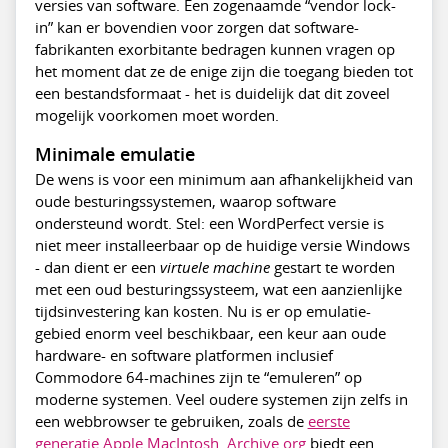
versies van software. Een zogenaamde “vendor lock-
in” kan er bovendien voor zorgen dat software-
fabrikanten exorbitante bedragen kunnen vragen op
het moment dat ze de enige zijn die toegang bieden tot
een bestandsformaat - het is duidelijk dat dit zoveel
mogelijk voorkomen moet worden.
Minimale emulatie
De wens is voor een minimum aan afhankelijkheid van
oude besturingssystemen, waarop software
ondersteund wordt. Stel: een WordPerfect versie is
niet meer installeerbaar op de huidige versie Windows
- dan dient er een
virtuele machine
gestart te worden
met een oud besturingssysteem, wat een aanzienlijke
tijdsinvestering kan kosten. Nu is er op emulatie-
gebied enorm veel beschikbaar, een keur aan oude
hardware- en software platformen inclusief
Commodore 64-machines zijn te “emuleren” op
moderne systemen. Veel oudere systemen zijn zelfs in
een webbrowser te gebruiken, zoals de
eerste
generatie Apple MacIntosh
.
Archive.org
biedt een