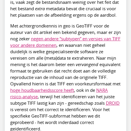
is, vaak zegt de bestandsnaam weinig over het feit dat
het bestand
extra
metadata bevat die cruciaal is voor
het plaatsen van de afbeelding ergens op de aardbol.
Met achtergrondkennis in geo is GeoTIFF voor de
auteur van dit artikel een bekend gegeven, maar er zijn
nog zeker
negen andere “subtypen” en versies van TIFF
voor andere domeinen
, en waarvan niet geheel
duidelijk is welke gespecialiseerde software ze
vereisen om alle (meta)data te extraheren. Naar mijn
mening is het daarom beter een
vervangend
equivalent
formaat te gebruiken dat recht doet aan de volledige
reproductie van de inhoud van de originele TIFF.
Opvallend hierin is dat TIFF een voorkeursformaat met
hoge houdbaarheidsscore heeft
, ook in de
NARA
risico-analyse
, terwijl het identificeren van het juiste
subtype TIFF lastig kan zijn - gereedschap zoals
DROID
is vereist om het correct te identificeren. Voor het
specifieke GeoTIFF-subformat hebben we dit
geprobeerd - het wordt inderdaad correct
geïdentificeerd.