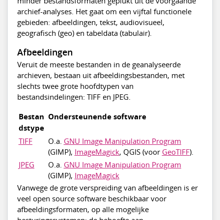
minder bestandsformaten geplukt uit de voorgaande
archief-analyses. Het gaat om een vijftal functionele
gebieden: afbeeldingen, tekst, audiovisueel,
geografisch (geo) en tabeldata (tabulair).
Afbeeldingen
Veruit de meeste bestanden in de geanalyseerde
archieven, bestaan uit afbeeldingsbestanden, met
slechts twee grote hoofdtypen van
bestandsindelingen: TIFF en JPEG.
Bestan
Ondersteunende software
dstype
TIFF
O.a.
GNU Image Manipulation Program
(GIMP),
ImageMagick
, QGIS (voor
GeoTIFF
).
JPEG
O.a.
GNU Image Manipulation Program
(GIMP),
ImageMagick
Vanwege de grote verspreiding van afbeeldingen is er
veel open source software beschikbaar voor
afbeeldingsformaten, op alle mogelijke
besturingssystemen: de behoefte aan