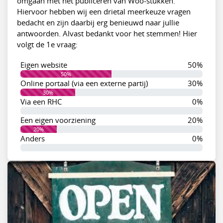
omgaan met het publiceren van Woo-stukken.
Hiervoor hebben wij een drietal meerkeuze vragen
bedacht en zijn daarbij erg benieuwd naar jullie
antwoorden. Alvast bedankt voor het stemmen! Hier
volgt de 1e vraag:
Eigen website
50%
50%
Online portaal (via een externe partij)
30%
30%
Via een RHC
0%
0%
Een eigen voorziening
20%
20%
Anders
0%
0%