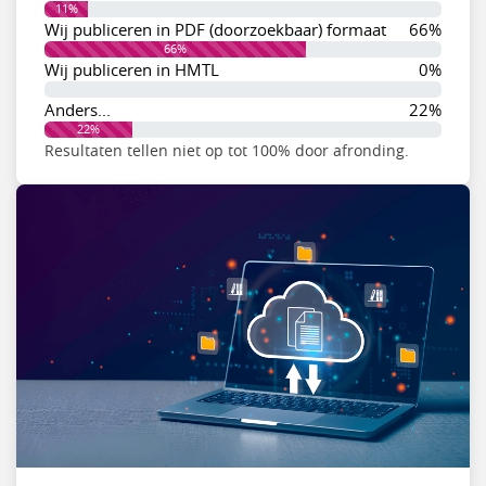
11%
Wij publiceren in PDF (doorzoekbaar) formaat
66%
66%
Wij publiceren in HMTL
0%
0%
Anders...
22%
22%
Resultaten tellen niet op tot 100% door afronding.