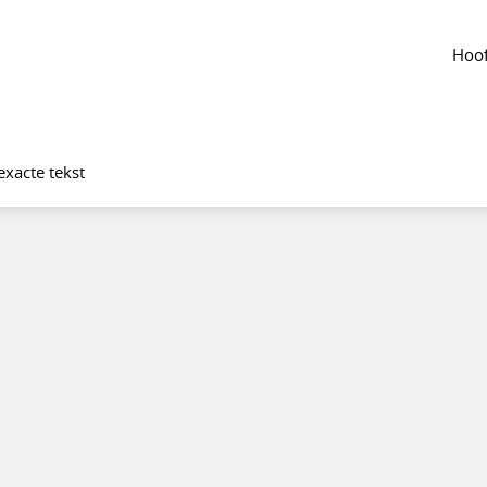
jn
van de groep
Agenda
van de groep
Hoof
exacte tekst