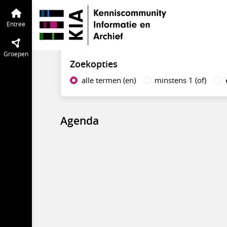
Waardering en selectie
Entree
Tijdli
Vind in agenda
Entree
Groepen
Zoekopties
alle termen (en)
minstens 1 (of)
Agenda