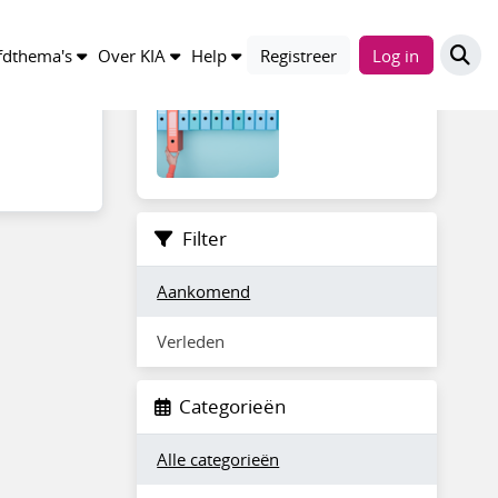
Waardering en selectie
dthema's
Over KIA
Help
Registreer
Log in
Filter
Aankomend
Verleden
Categorieën
Alle categorieën