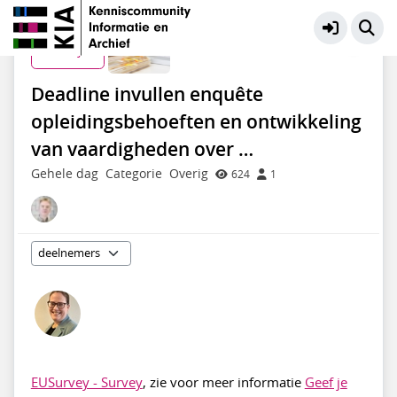
Archiveren en beheren
Meer
Zo 19 jul
Deadline invullen enquête
opleidingsbehoeften en ontwikkeling
van vaardigheden over …
Gehele dag
Categorie
Overig
624
1
EUSurvey - Survey
, zie voor meer informatie
Geef je