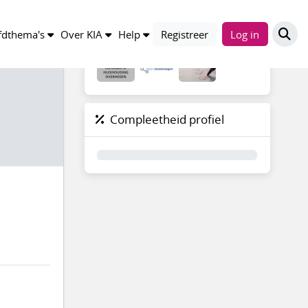
Groepen
dthema's
Over KIA
Help
Registreer
Log in
Compleetheid profiel
0%