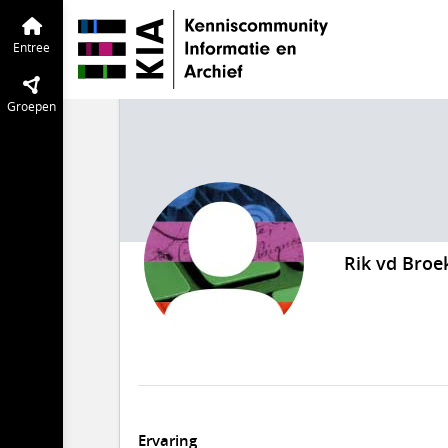
Entree
Groepen
Rik vd Broe
Ervaring