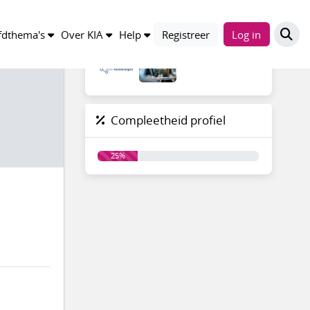
Groepen
dthema's
Over KIA
Help
Registreer
Log in
Compleetheid profiel
25%