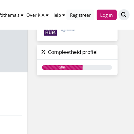
Groepen
dthema's
Over KIA
Help
Registreer
Log in
Compleetheid profiel
58%