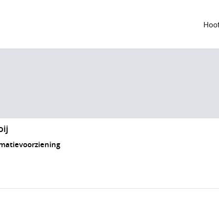
Hoof
ij
rmatievoorziening