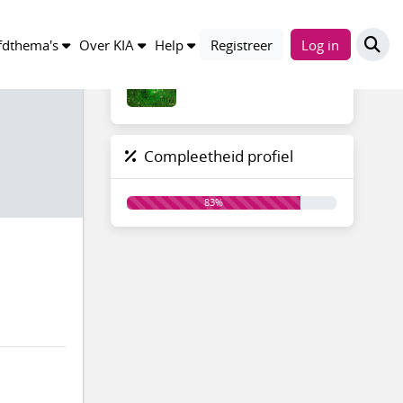
Groepen
dthema's
Over KIA
Help
Registreer
Log in
Compleetheid profiel
83%