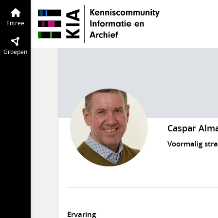
Entree
Groepen
Caspar Alm
Voormalig str
Ervaring