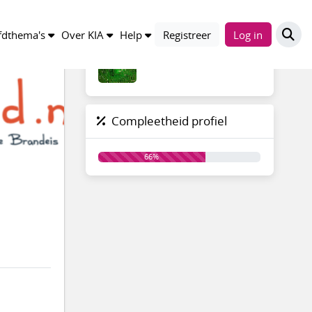
Groepen
dthema's
Over KIA
Help
Registreer
Log in
Compleetheid profiel
66%