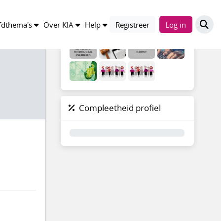
Groepen
dthema's
Over KIA
Help
Registreer
Log in
Compleetheid profiel
0%