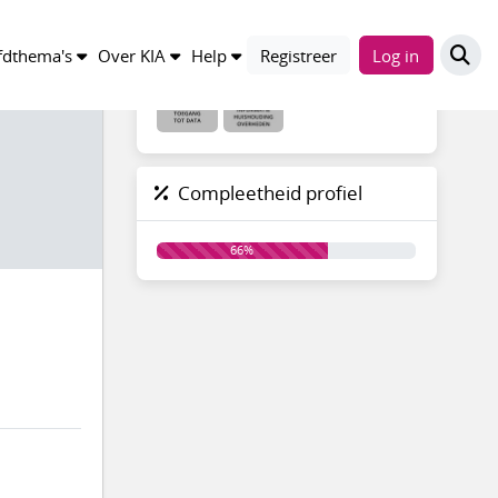
Groepen
dthema's
Over KIA
Help
Registreer
Log in
Compleetheid profiel
66%