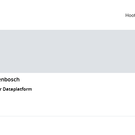
Hoof
enbosch
r Dataplatform