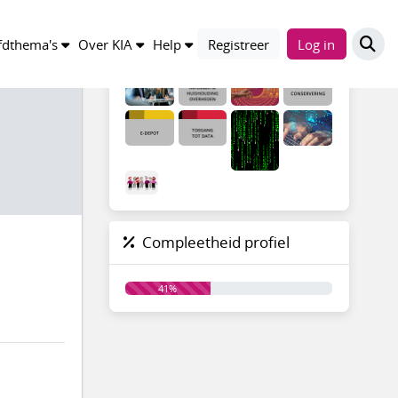
Groepen
dthema's
Over KIA
Help
Registreer
Log in
Compleetheid profiel
41%