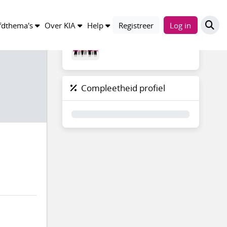
Groepen
dthema's
Over KIA
Help
Registreer
Log in
Compleetheid profiel
0%