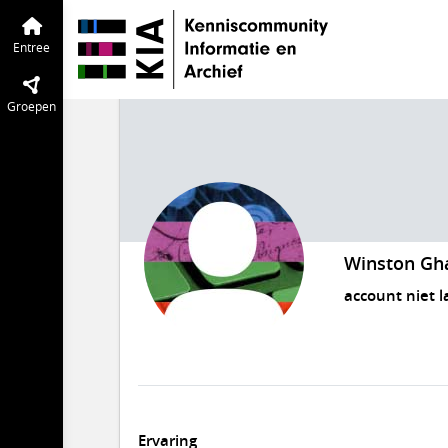
Entree
Groepen
Winston Gh
account niet l
Ervaring