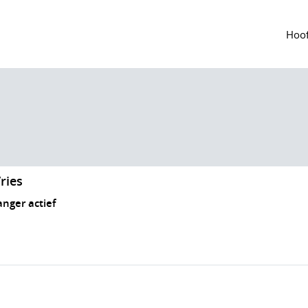
Hoof
ries
anger actief