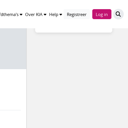
Compleetheid profiel
dthema's
Over KIA
Help
Registreer
Log in
41%