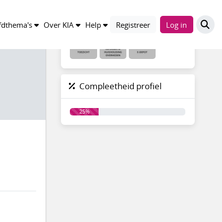
Groepen
dthema's
Over KIA
Help
Registreer
Log in
Compleetheid profiel
25%