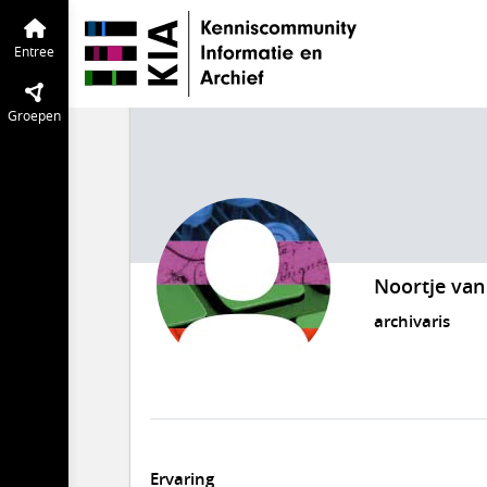
Entree
Groepen
Noortje va
archivaris
Ervaring