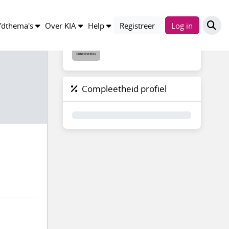
Groepen
dthema's
Over KIA
Help
Registreer
Log in
Compleetheid profiel
0%