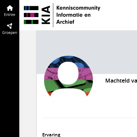
Entree
Groepen
Machteld va
Ervaring