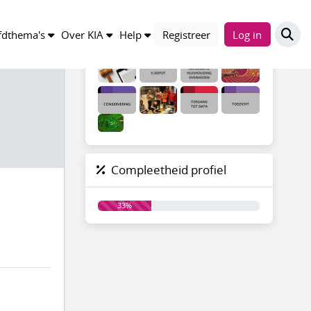
Groepen
dthema's
Over KIA
Help
Registreer
Log in
Compleetheid profiel
33%