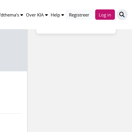
Compleetheid profiel
dthema's
Over KIA
Help
Registreer
Log in
25%