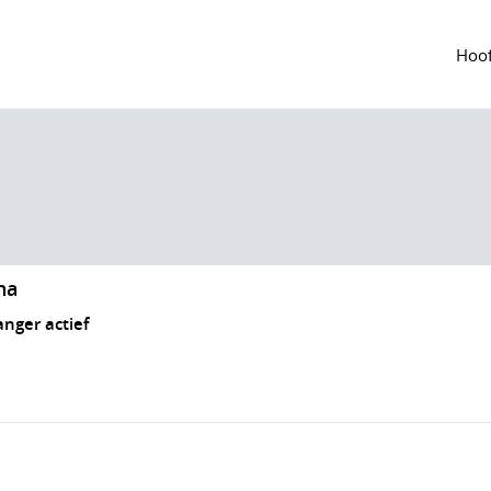
Hoof
na
anger actief