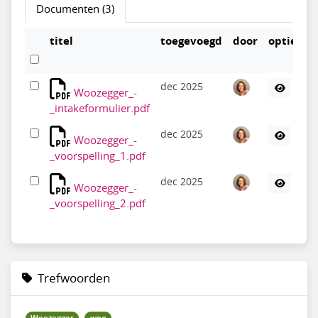
Documenten (3)
titel
toegevoegd
door
opties
dec 2025
Woozegger_-
_intakeformulier.pdf
dec 2025
Woozegger_-
_voorspelling_1.pdf
dec 2025
Woozegger_-
_voorspelling_2.pdf
Trefwoorden