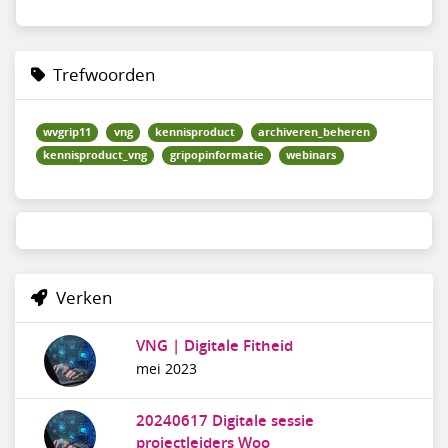
Trefwoorden
wvgrip11
vng
kennisproduct
archiveren_beheren
kennisproduct_vng
gripopinformatie
webinars
Verken
VNG | Digitale Fitheid
mei 2023
20240617 Digitale sessie
projectleiders Woo