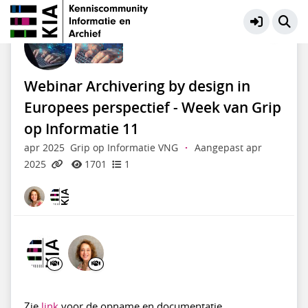
VNG | Grip op Informatie
Meer
Webinar Archivering by design in
Europees perspectief - Week van Grip
op Informatie 11
apr 2025
Grip op Informatie VNG
·
Aangepast apr
2025
1701
1
Zie
link
voor de opname en documentatie.