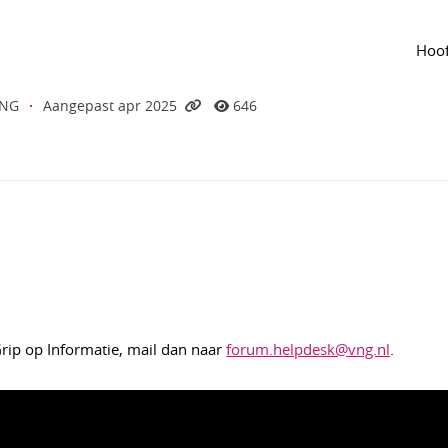
lijn
van de groep
Agenda
van de groep
n IHH-Lab betekenen voor uw gemeente? -
Hoof
formatie 11
VNG
·
Aangepast apr 2025
646
rip op Informatie, mail dan naar
forum.helpdesk@vng.nl
.