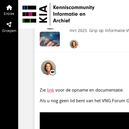
VNG | Grip op Informatie
Entree
Tijd
Webinar Wat kan ee
Entree
Week van Grip op In
mrt 2025
Grip op Informatie 
Groepen
Zie
link
voor de opname en documentatie.
Als u nog geen lid bent van het VNG Forum G