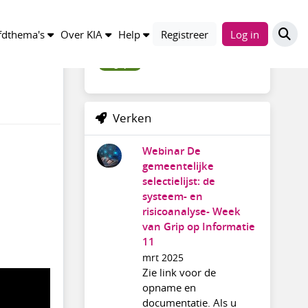
Trefwoorden
dthema's
Over KIA
Help
Registreer
Log in
wvgrip11
Verken
Webinar De
gemeentelijke
selectielijst: de
systeem- en
risicoanalyse- Week
van Grip op Informatie
11
mrt 2025
Zie link voor de
opname en
documentatie. Als u