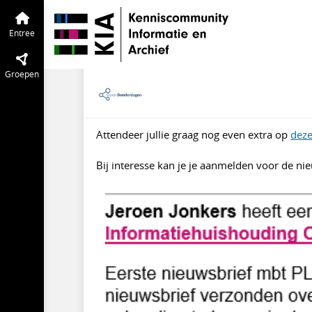
Open Donderdag
Entree
Agenda
van
Update
Entree
jan 2022
Verwijderde gebruik
Groepen
Attendeer jullie graag nog even extra op
deze
Bij interesse kan je je aanmelden voor de ni