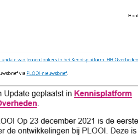
 de groep
Hoof
er
·
Aangepast jun 2024
809
 update van Jeroen Jonkers in het Kennisplatform IHH Overhede
euwsbrief via
PLOOI-nieuwsbrief
.