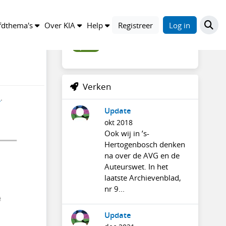
Trefwoorden
dthema's
Over KIA
Help
Registreer
Log in
update
Verken
n
.
Update
okt 2018
Ook wij in ’s-
Hertogenbosch denken
na over de AVG en de
Auteurswet. In het
laatste Archievenblad,
nr 9...
Update