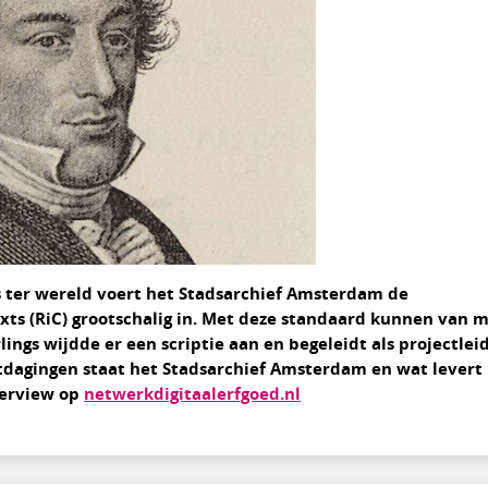
es ter wereld voert het Stadsarchief Amsterdam de
xts (RiC) grootschalig in. Met deze standaard kunnen van 
ngs wijdde er een scriptie aan en begeleidt als projectlei
itdagingen staat het Stadsarchief Amsterdam en wat levert
terview op
netwerkdigitaalerfgoed.nl