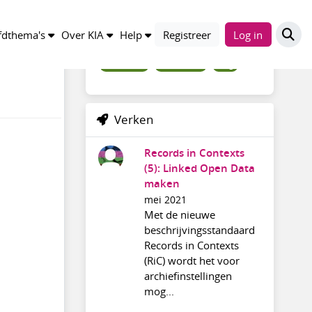
Trefwoorden
dthema's
Over KIA
Help
Registreer
Log in
metadata
linkeddata
blog
Verken
Records in Contexts
(5): Linked Open Data
maken
mei 2021
Met de nieuwe
beschrijvingsstandaard
Records in Contexts
(RiC) wordt het voor
archiefinstellingen
mog...