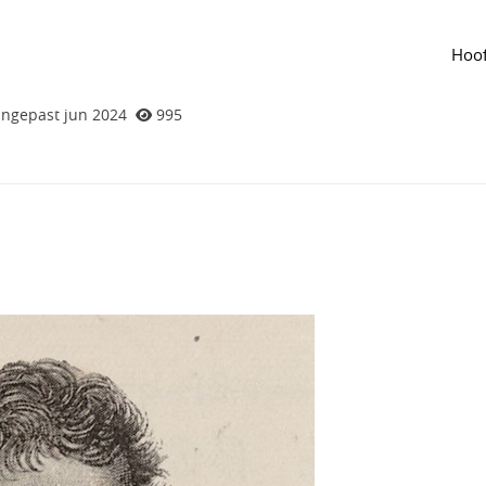
de groep
Agenda
van de groep
dam voert Records in Contexts in om van
Hoof
a te maken
ngepast jun 2024
995