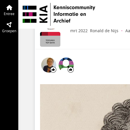
Toegang tot Data
Entree
Tijdlijn
van 
Stadsarchief Amster
Entree
metadata linked dat
mrt 2022
Ronald de Nijs
·
Aa
Groepen