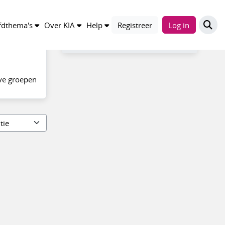
Filter
dthema's
Over KIA
Help
Registreer
Log in
Alle groepen
ve groepen