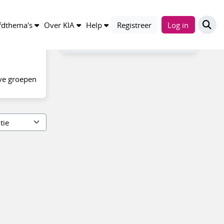
Filter
dthema's
Over KIA
Help
Registreer
Log in
Alle groepen
ve groepen