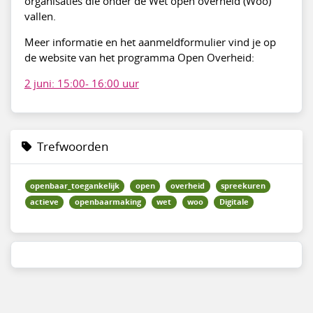
organisaties die onder de Wet open overheid (Woo)
vallen.
Meer informatie en het aanmeldformulier vind je op
de website van het programma Open Overheid:
2 juni: 15:00- 16:00 uur
Trefwoorden
openbaar_toegankelijk
open
overheid
spreekuren
actieve
openbaarmaking
wet
woo
Digitale