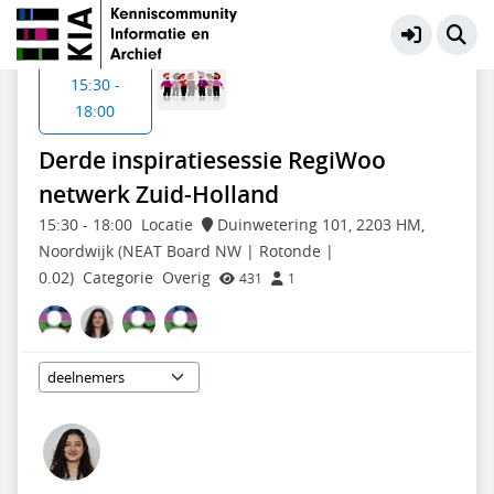
RegiWoo netwerk Zuid-Holland
Meer
Do 19 feb
15:30 -
18:00
Derde inspiratiesessie RegiWoo
netwerk Zuid-Holland
15:30
-
18:00
Locatie
Duinwetering 101, 2203 HM,
Noordwijk (NEAT Board NW | Rotonde |
0.02)
Categorie
Overig
431
1