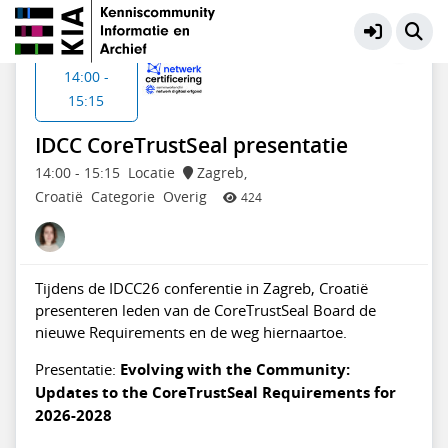
NDE Netwerk Certificering
Meer
Di 17 feb
14:00 -
15:15
IDCC CoreTrustSeal presentatie
14:00
-
15:15
Locatie
Zagreb,
Croatië
Categorie
Overig
424
Tijdens de IDCC26 conferentie in Zagreb, Croatië
presenteren leden van de CoreTrustSeal Board de
nieuwe Requirements en de weg hiernaartoe.
Presentatie:
Evolving with the Community:
Updates to the CoreTrustSeal Requirements for
2026-2028