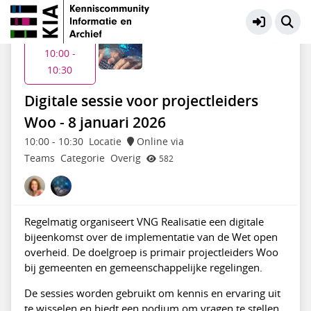
VNG | Grip op Informatie
Meer
Do 8 jan
10:00 -
10:30
Digitale sessie voor projectleiders
Woo - 8 januari 2026
10:00
-
10:30
Locatie
Online via
Teams
Categorie
Overig
582
Regelmatig organiseert VNG Realisatie een digitale
bijeenkomst over de implementatie van de Wet open
overheid. De doelgroep is primair projectleiders Woo
bij gemeenten en gemeenschappelijke regelingen.
De sessies worden gebruikt om kennis en ervaring uit
te wisselen en biedt een podium om vragen te stellen.